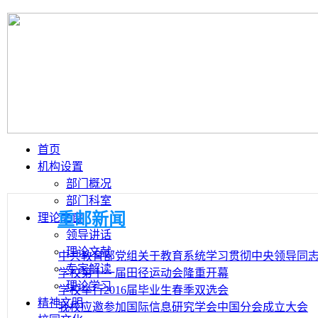
首页
机构设置
部门概况
部门科室
重邮新闻
理论之窗
领导讲话
理论文献
中共教育部党组关于教育系统学习贯彻中央领导同志教
专家解读
学校第十一届田径运动会隆重开幕
理论学习
学校举行2016届毕业生春季双选会
精神文明
我校应邀参加国际信息研究学会中国分会成立大会