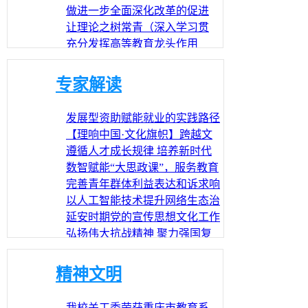
合培育新质生产力
做进一步全面深化改革的促进
派实干家（学习贯彻党的二十
让理论之树常青（深入学习贯
届三中全会精神）
彻习近平新时代中国特色社会
充分发挥高等教育龙头作用
主义思想）
（深入学习贯彻习近平新时代
以钉钉子精神抓好改革落实
中国特色社会主义思想）
（学习贯彻党的二十届三中全
专家解读
会精神）
发展型资助赋能就业的实践路径
【理响中国·文化旗帜】跨越文
化间距 全面提升国际传播效能
遵循人才成长规律 培养新时代
拔尖创新人才
数智赋能“大思政课”，服务教育
强国建设
完善青年群体利益表达和诉求响
应机制
以人工智能技术提升网络生态治
理实效
延安时期党的宣传思想文化工作
的时代启示
弘扬伟大抗战精神 聚力强国复
兴伟业
共筑网络家园 迈向数字未来
精神文明
我校关工委荣获重庆市教育系