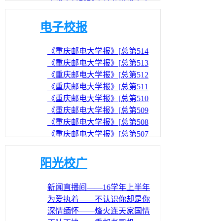
果
新春团拜会
关于重庆邮电大学第十三届“美
丽重邮”校园文化节廉洁教育系
电子校报
列作品获奖名单的通报
《重庆邮电大学报》[总第514
期]-在线读报
《重庆邮电大学报》[总第513
期]-在线读报
《重庆邮电大学报》[总第512
期]-在线读报
《重庆邮电大学报》[总第511
期]-在线读报
《重庆邮电大学报》[总第510
期]-在线读报
《重庆邮电大学报》[总第509
期]-在线读报
《重庆邮电大学报》[总第508
期]-在线读报
《重庆邮电大学报》[总第507
期]-在线读报
《重庆邮电大学报》[总第506
期]-在线读报
阳光校广
新闻直播间——16学年上半年
第七周
为爱执着——不认识你却是你
的知己
深情缅怀——烽火连天家国情