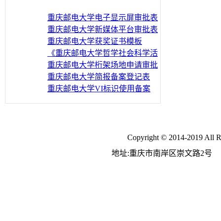
重庆邮电大学电子显示屏审批表
重庆邮电大学新媒体平台审批表
重庆邮电大学获奖证书模板
《重庆邮电大学哲学社会科学活
动申报表》《重庆邮电大学哲学
重庆邮电大学桁架场地申请审批
社会科学活动计划表》《重庆邮
表
重庆邮电大学简报备案登记表
电大学教职员工受邀到校外担任
（样表）
重庆邮电大学VI标识使用备案
哲学社会科学活动主讲人报告人
登记表
申报表》
Copyright © 2014-2019
地址:重庆市南岸区崇文路2号 E-m