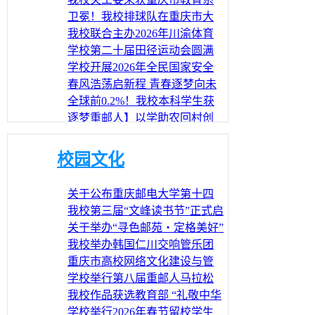
统“五好”关工委
卫冕！我校排球队在重庆市大
学生比赛中再创佳绩
我校联合主办2026年川渝体育
科技嘉年华
学校第二十届田径运动会圆满
落幕
学校开展2026年全民国家安全
教育日宣传活动
春风浩荡启新程 青春逐梦向未
来 学校第二十届田径运动会开
全球前0.2%！我校本科学生获
幕
Kaggle Competition Master荣誉称
逐梦重邮人】以学助农回村创
号
业 稻香里的“新农人”探索之路
我校于洪教授荣获全国三八红
——记全国人大代表、2007级
旗手称号
校园文化
校友田淑娴
关于公布重庆邮电大学第十四
届“美丽重邮”校园文化节活动方
我校第三届“文峰读书节”正式启
案的通知
动
关于举办“寻色邮苑・定格美好”
校园色彩主题摄影活动的通知
我校举办韩国仁川交响管乐团
专场音乐会
重庆市高校网络文化建设与管
理协会第四届会员代表大会在
学校举行第八届重邮人马拉松
我校召开
比赛
我校作品获选教育部 “礼敬中华
优秀传统文化”宣传教育活动成
学校举行2026年春节留校学生