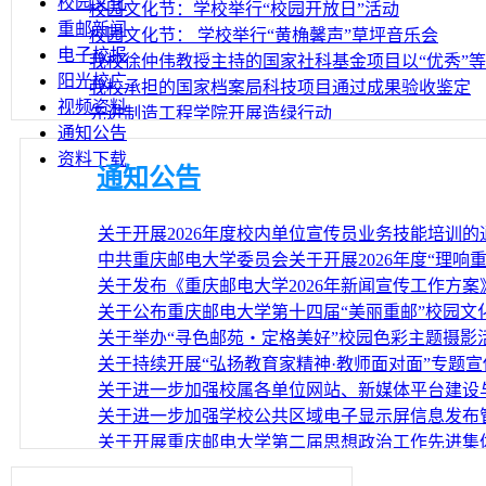
校园文化
校园文化节：学校举行“校园开放日”活动
重邮新闻
校园文化节： 学校举行“黄桷馨声”草坪音乐会
电子校报
我校徐仲伟教授主持的国家社科基金项目以“优秀”等..
阳光校广
我校承担的国家档案局科技项目通过成果验收鉴定
视频资料
先进制造工程学院开展造绿行动
通知公告
资料下载
通知公告
关于开展2026年度校内单位宣传员业务技能培训的
中共重庆邮电大学委员会关于开展2026年度“理响
活动的通知
关于发布《重庆邮电大学2026年新闻宣传工作方案
关于公布重庆邮电大学第十四届“美丽重邮”校园文
案的通知
关于举办“寻色邮苑・定格美好”校园色彩主题摄影
关于持续开展“弘扬教育家精神·教师面对面”专题
关于进一步加强校属各单位网站、新媒体平台建设
知
关于进一步加强学校公共区域电子显示屏信息发布
关于开展重庆邮电大学第二届思想政治工作先进集
的通知
关于开展2025年度新闻宣传工作先进个人评选的通