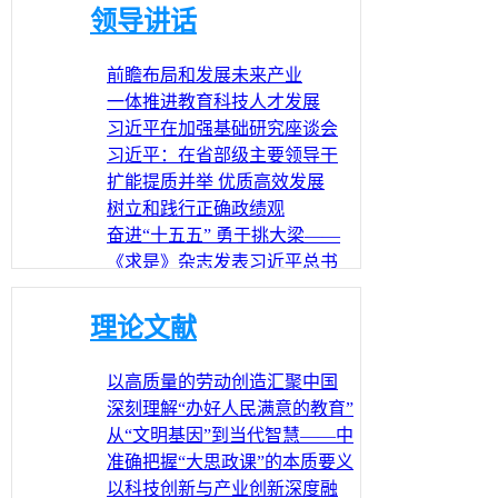
领导讲话
前瞻布局和发展未来产业
一体推进教育科技人才发展
习近平在加强基础研究座谈会
上强调 以更大力度更实举措加
习近平：在省部级主要领导干
强基础研究 进一步打牢科技强
部学习贯彻党的二十届四中全
扩能提质并举 优质高效发展
国建设根基
会精神专题研讨班上的讲话
——习近平总书记重要指示激
树立和践行正确政绩观
励广大干部群众奋力谱写服务
奋进“十五五” 勇于挑大梁——
业高质量发展新篇章
习近平总书记参加 江苏代表团
《求是》杂志发表习近平总书
审议时的重要讲话为开局之年
记重要文章 让愿担当、敢担
中央党的建设工作领导小组召
各项工作指引方向
当、善担当蔚然成风
开会议 研究部署树立和践行正
理论文献
确政绩观学习教育工作
以高质量的劳动创造汇聚中国
式现代化奋进伟力
深刻理解“办好人民满意的教育”
新内涵
从“文明基因”到当代智慧——中
国逻辑思想的传承与发展
准确把握“大思政课”的本质要义
与建设理念
以科技创新与产业创新深度融