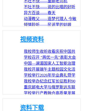
不吐不快——重邮老司机
不吐不快——说的比唱的好听
异方百谈——春天
动漫教父——造梦代理人 今敏
倾情聆听——民谣里的姑娘
新闻直播间——16学年上半年
第六周
视频资料
我校师生收听收看庆祝中国共
产党成立105周年大会直播
学校召开 “两优一先”表彰大会
中国—澜湄国家人工智能治理
与赋能产业升级合作研修班在
我校开展端午主题校园文化活
我校开班
动
学校举行2026年毕业典礼暨学
位授予仪式
我校举办纪念红军长征胜利90
周年主题邮票展
重庆邮电大学与俄罗斯远东联
邦大学联合举办中俄师生交流
学校举行产教融合高质量发展
论坛
大会暨2026年董事会年会
我校举行2026年毕业歌会暨“信
科杯”第25届校园十大歌手大赛
资料下载